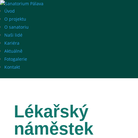
Úvod
O projektu
O sanatoriu
Naši lidé
Kariéra
Aktuálně
Fotogalerie
Kontakt
Lékařský
náměstek